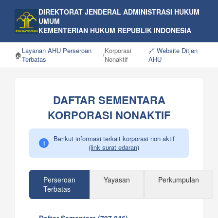
DIREKTORAT JENDERAL ADMINISTRASI HUKUM
UMUM
KEMENTERIAN HUKUM REPUBLIK INDONESIA
Layanan AHU Perseroan
Korporasi
🔗 Website Ditjen
🏠
/
Terbatas
Nonaktif
AHU
DAFTAR SEMENTARA
KORPORASI NONAKTIF
Berikut informasi terkait korporasi non aktif
i
(link surat edaran)
Perseroan
Yayasan
Perkumpulan
Terbatas