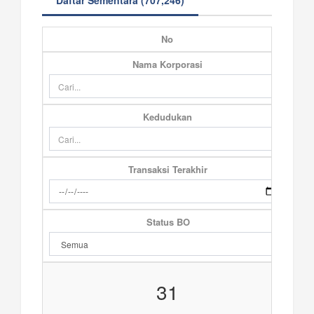
Daftar Sementara (707,246)
No
Nama Korporasi
Kedudukan
Transaksi Terakhir
Status BO
31