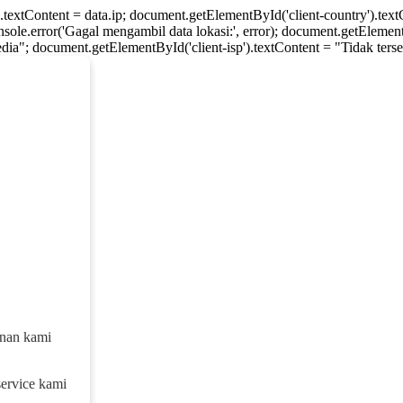
).textContent = data.ip; document.getElementById('client-country').te
console.error('Gagal mengambil data lokasi:', error); document.getElement
dia"; document.getElementById('client-isp').textContent = "Tidak tersed
anan kami
service kami