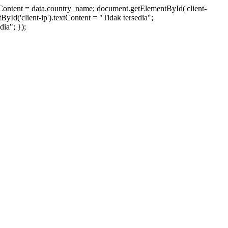
xtContent = data.country_name; document.getElementById('client-
ById('client-ip').textContent = "Tidak tersedia";
ia"; });