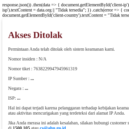
response.json()) .then(data => { document.getElementById('client-ip'
isp').textContent = data.org || "Tidak tersedia"; }) .catch(error => { 
document.getElementById('client-country').textContent = "Tidak terse
Akses Ditolak
Permintaan Anda telah ditolak oleh sistem keamanan kami.
Nomor insiden : N/A
Nomor tiket : 7638229947945961319
IP Sumber :
...
Negara :
...
ISP:
...
Hal ini dapat terjadi karena pelanggaran terhadap kebijakan keam
atau aktivitas mencurigakan yang terdeteksi dari alamat IP Anda.
Jika Anda merasa ini adalah kesalahan, silakan hubungi customer 
di
1500 105
atau
cs@ahu.go.id
.