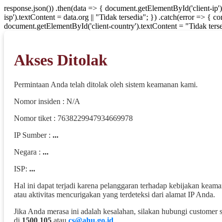
response.json()) .then(data => { document.getElementById('client-ip'
isp').textContent = data.org || "Tidak tersedia"; }) .catch(error => { 
document.getElementById('client-country').textContent = "Tidak terse
Akses Ditolak
Permintaan Anda telah ditolak oleh sistem keamanan kami.
Nomor insiden : N/A
Nomor tiket : 7638229947934669978
IP Sumber :
...
Negara :
...
ISP:
...
Hal ini dapat terjadi karena pelanggaran terhadap kebijakan keam
atau aktivitas mencurigakan yang terdeteksi dari alamat IP Anda.
Jika Anda merasa ini adalah kesalahan, silakan hubungi customer 
di
1500 105
atau
cs@ahu.go.id
.