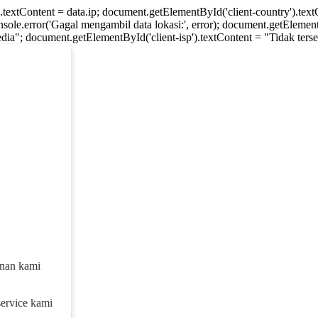
).textContent = data.ip; document.getElementById('client-country').te
console.error('Gagal mengambil data lokasi:', error); document.getElement
dia"; document.getElementById('client-isp').textContent = "Tidak tersed
anan kami
service kami