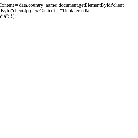
xtContent = data.country_name; document.getElementById('client-
ById('client-ip').textContent = "Tidak tersedia";
ia"; });