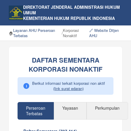
DIREKTORAT JENDERAL ADMINISTRASI HUKUM
UMUM
KEMENTERIAN HUKUM REPUBLIK INDONESIA
Layanan AHU Perseroan
Korporasi
🔗 Website Ditjen
🏠
/
Terbatas
Nonaktif
AHU
DAFTAR SEMENTARA
KORPORASI NONAKTIF
Berikut informasi terkait korporasi non aktif
i
(link surat edaran)
Perseroan
Yayasan
Perkumpulan
Terbatas