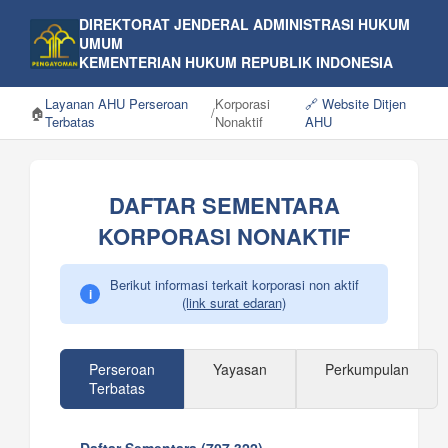
DIREKTORAT JENDERAL ADMINISTRASI HUKUM
UMUM
KEMENTERIAN HUKUM REPUBLIK INDONESIA
Layanan AHU Perseroan
Korporasi
🔗 Website Ditjen
🏠
/
Terbatas
Nonaktif
AHU
DAFTAR SEMENTARA
KORPORASI NONAKTIF
Berikut informasi terkait korporasi non aktif
i
(link surat edaran)
Perseroan
Yayasan
Perkumpulan
Terbatas