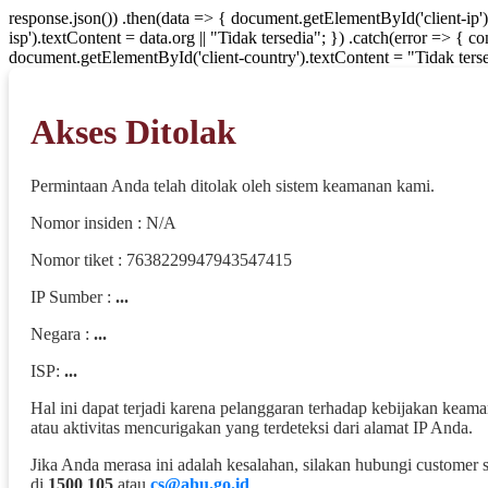
response.json()) .then(data => { document.getElementById('client-ip'
isp').textContent = data.org || "Tidak tersedia"; }) .catch(error => { 
document.getElementById('client-country').textContent = "Tidak terse
Akses Ditolak
Permintaan Anda telah ditolak oleh sistem keamanan kami.
Nomor insiden : N/A
Nomor tiket : 7638229947943547415
IP Sumber :
...
Negara :
...
ISP:
...
Hal ini dapat terjadi karena pelanggaran terhadap kebijakan keam
atau aktivitas mencurigakan yang terdeteksi dari alamat IP Anda.
Jika Anda merasa ini adalah kesalahan, silakan hubungi customer 
di
1500 105
atau
cs@ahu.go.id
.