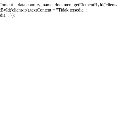
xtContent = data.country_name; document.getElementById('client-
ById('client-ip').textContent = "Tidak tersedia";
ia"; });