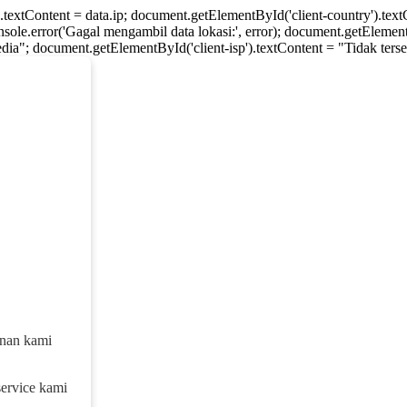
).textContent = data.ip; document.getElementById('client-country').te
console.error('Gagal mengambil data lokasi:', error); document.getElement
dia"; document.getElementById('client-isp').textContent = "Tidak tersed
anan kami
service kami