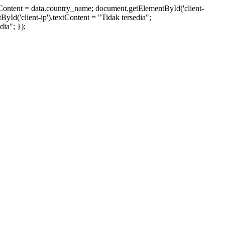
xtContent = data.country_name; document.getElementById('client-
ById('client-ip').textContent = "Tidak tersedia";
ia"; });