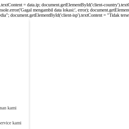
).textContent = data.ip; document.getElementById('client-country').te
console.error('Gagal mengambil data lokasi:', error); document.getElement
dia"; document.getElementById('client-isp').textContent = "Tidak tersed
anan kami
service kami