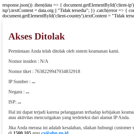
response.json()) .then(data => { document.getElementById('client-ip'
isp').textContent = data.org || "Tidak tersedia"; }) .catch(error => { 
document.getElementById('client-country').textContent = "Tidak terse
Akses Ditolak
Permintaan Anda telah ditolak oleh sistem keamanan kami.
Nomor insiden : N/A
Nomor tiket : 7638229947934832918
IP Sumber :
...
Negara :
...
ISP:
...
Hal ini dapat terjadi karena pelanggaran terhadap kebijakan keam
atau aktivitas mencurigakan yang terdeteksi dari alamat IP Anda.
Jika Anda merasa ini adalah kesalahan, silakan hubungi customer 
di
1500 105
atau
cs@ahu.go.id
.