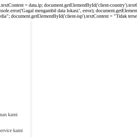
).textContent = data.ip; document.getElementById('client-country').te
console.error('Gagal mengambil data lokasi:', error); document.getElement
dia"; document.getElementById('client-isp').textContent = "Tidak tersed
anan kami
service kami