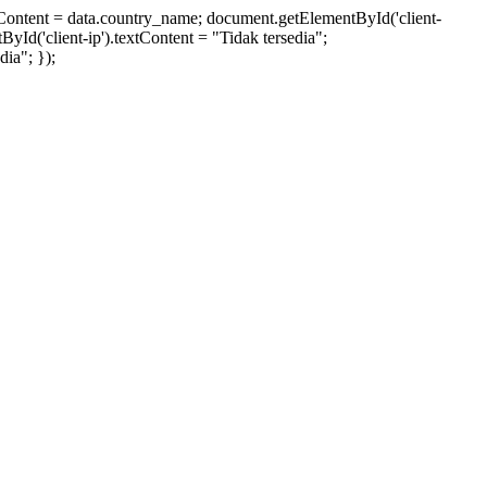
xtContent = data.country_name; document.getElementById('client-
ById('client-ip').textContent = "Tidak tersedia";
ia"; });