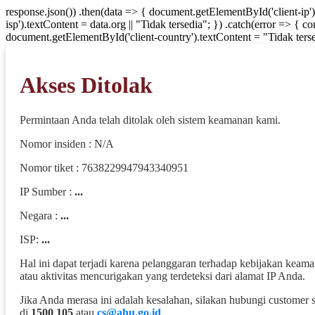
response.json()) .then(data => { document.getElementById('client-ip'
isp').textContent = data.org || "Tidak tersedia"; }) .catch(error => { 
document.getElementById('client-country').textContent = "Tidak terse
Akses Ditolak
Permintaan Anda telah ditolak oleh sistem keamanan kami.
Nomor insiden : N/A
Nomor tiket : 7638229947943340951
IP Sumber :
...
Negara :
...
ISP:
...
Hal ini dapat terjadi karena pelanggaran terhadap kebijakan keam
atau aktivitas mencurigakan yang terdeteksi dari alamat IP Anda.
Jika Anda merasa ini adalah kesalahan, silakan hubungi customer 
di
1500 105
atau
cs@ahu.go.id
.