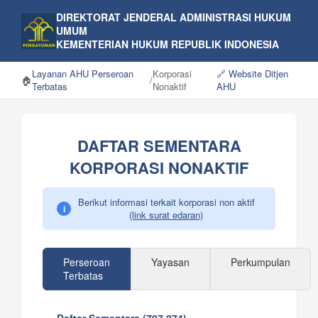
DIREKTORAT JENDERAL ADMINISTRASI HUKUM
UMUM
KEMENTERIAN HUKUM REPUBLIK INDONESIA
Layanan AHU Perseroan
Korporasi
🔗 Website Ditjen
🏠
/
Terbatas
Nonaktif
AHU
DAFTAR SEMENTARA
KORPORASI NONAKTIF
Berikut informasi terkait korporasi non aktif
i
(link surat edaran)
Perseroan
Yayasan
Perkumpulan
Terbatas