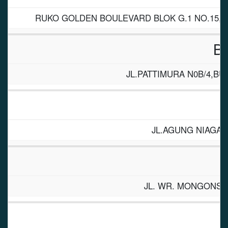
RUKO GOLDEN BOULEVARD BLOK G.1 NO.15, 
B
JL.PATTIMURA N0B/4,B
JL.AGUNG NIAGA I
JL. WR. MONGONSID