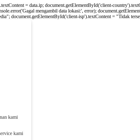
).textContent = data.ip; document.getElementById('client-country').te
console.error('Gagal mengambil data lokasi:', error); document.getElement
dia"; document.getElementById('client-isp').textContent = "Tidak tersed
anan kami
service kami