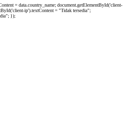
xtContent = data.country_name; document.getElementById('client-
ById('client-ip').textContent = "Tidak tersedia";
ia"; });