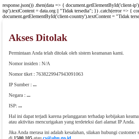
response.json()) .then(data => { document.getElementById('client-ip'
isp').textContent = data.org || "Tidak tersedia"; }) .catch(error => { 
document.getElementById('client-country').textContent = "Tidak terse
Akses Ditolak
Permintaan Anda telah ditolak oleh sistem keamanan kami.
Nomor insiden : N/A
Nomor tiket : 7638229947943091063
IP Sumber :
...
Negara :
...
ISP:
...
Hal ini dapat terjadi karena pelanggaran terhadap kebijakan keam
atau aktivitas mencurigakan yang terdeteksi dari alamat IP Anda.
Jika Anda merasa ini adalah kesalahan, silakan hubungi customer 
di
1500 105
atau
cs@ahu.go.id
.